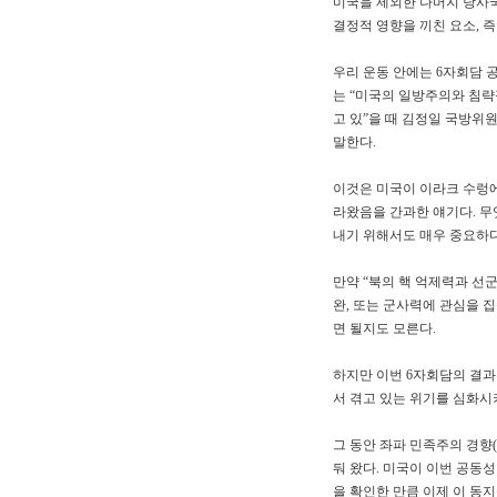
미국을 제외한 나머지 당사국
결정적 영향을 끼친 요소, 
우리 운동 안에는 6자회담 
는 “미국의 일방주의와 침략
고 있”을 때 김정일 국방위
말한다.
이것은 미국이 이라크 수렁에
라왔음을 간과한 얘기다. 
내기 위해서도 매우 중요하다
만약 “북의 핵 억제력과 선
완, 또는 군사력에 관심을 
면 될지도 모른다.
하지만 이번 6자회담의 결과
서 겪고 있는 위기를 심화시
그 동안 좌파 민족주의 경향
둬 왔다. 미국이 이번 공동
을 확인한 만큼 이제 이 동