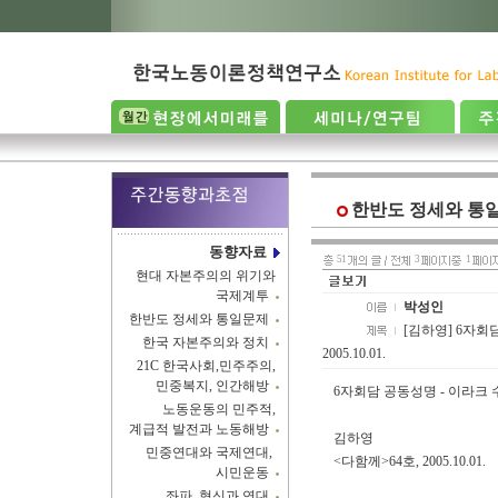
한반도 정세와 통
동향자료
51
3
1
현대 자본주의의 위기와
국제계투
박성인
한반도 정세와 통일문제
[김하영] 6자회
한국 자본주의와 정치
2005.10.01.
21C 한국사회,민주주의,
민중복지, 인간해방
6자회담 공동성명 - 이라크
노동운동의 민주적,
계급적 발전과 노동해방
김하영
민중연대와 국제연대,
<다함께>64호, 2005.10.01.
시민운동
좌파, 혁신과 연대