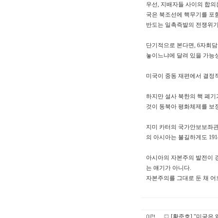
우선, 지배자들 사이의 합의는
국은 북조선에 핵무기를 포함
반도는 일촉즉발의 전쟁위기에
단기적으로 본다면, 6자회담
놓이느냐에 달려 있을 가능성
미국이 중동 재편에서 결정적
하지만 설사 북한의 핵 폐기
것이 동북아 평화체제를 보
지미 카터의 국가안보보좌관
의 아시아는 불길하게도 19
아시아의 자본주의 발전이 
는 얘기가 아니다.
자본주의를 그대로 둔 채 어
[황준호] "미국은 왜