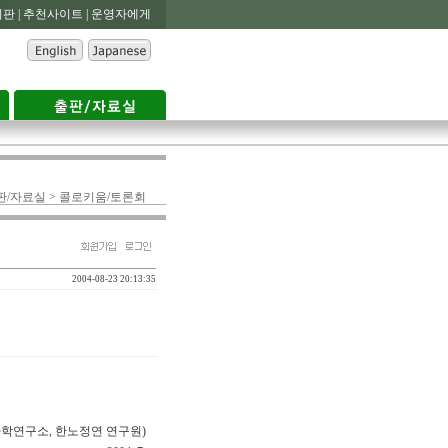
판 |
추천사이트 |
운영자에게
판/자료실 > 콜로키움/토론회
2004-08-23 20:13:35
사학연구소, 한노정연 연구원)