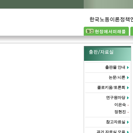
출판물 안내
논문/시론
콜로키움/토론회
연구원마당
이은숙
정현진
참고자료실
과거 자료실 모음