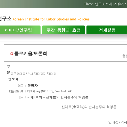
Home |
연구소소개 |
자유게시
콜로키움/토론회
출
구
분
98
5
1
운영자
제80차.hwp (103.9 KB)
, Download : 469
= 제 80 차 = 신채호의 반자본주의 혁명론
신채호(申采浩)의 반자본주의 혁명론
안태정 (역