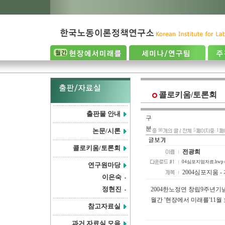
콜로키움/토론회
출판물 안내
구
분
논문/시론
98
5
1
콜로키움/토론회
전광희
04심포지엄자료.hwp (3
연구원마당
2004심포지움 -
이은숙
정현진
2004한노정연 창립9주년기념
월간 '현장에서 미래를'11월
참고자료실
과거 자료실 모음