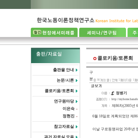
콜로키움/토론회
출판물 안내
구
분
논문/시론
98
5
1
콜로키움/토론회
정병기
http://myhome.hanaf
연구원마당
제86차(2005년
이은숙
정현진
6월 18일로 계획되었던 제
참고자료실
이날 구로동맹파업 20주년
과거 자료실 모음