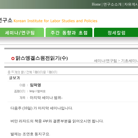
Home |
연구소소개 |
자유게시
맑스엥겔스원전읽기(수)
세미나/연구팀 > 기초세미
85
5
1
임덕영
http://없어요
마지막 세미나 범위-
다음주 (16일) 가 마지막 세미나입니다.
버만 라자드의 책중 4부와 결론부분을 읽어오시면 됩니다.
발제는 조연호 동지구요.