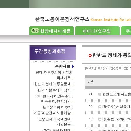
한반도 정세와 통
동향자료
51
3
1
현대 자본주의의 위기와
국제계투
한반도 정세와 통일문제
한국 자본주의와 정치
한반도정세 자료를
51
21C 한국사회,민주주의,
민중복지, 인간해방
[황준호] 개성공단은
50
노동운동의 민주적,
계급적 발전과 노동해방
민중연대와 국제연대,
[황준호] 가까이 하기
49
시민운동
좌파, 혁신과 연대