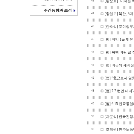
[황준호] "미국은 왜 
48
주간동향과 초점
[황일도] 북한, 3대
47
[한호석] 조미쌍무
46
[펌] 취임 1돌 맞은
45
[펌] 북핵 벼랑 
44
[펌] 미군의 세계전략 
43
[펌] ″北근로자 
42
[펌] 7.7 런던 테
41
[펌] 6.15 민족
40
[차문석] 한국전쟁으
39
[조덕원] 민주노동당
38