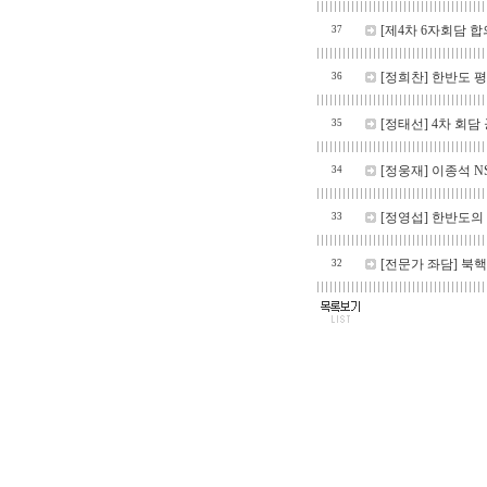
[제4차 6자회담 합의 
37
[정희찬] 한반도 평
36
[정태선] 4차 회
35
[정웅재] 이종석 NS
34
[정영섭] 한반도의 
33
[전문가 좌담] 북핵 
32