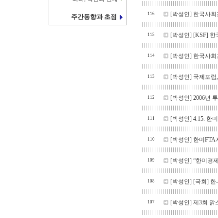
[박성인]
한국사회포
116
주간동향과 초점
[박성인]
[KSF]
115
[박성인]
한국사회포럼
114
[박성인]
국제포럼,
113
[박성인]
2006년
112
[박성인]
4.15. 
111
[박성인]
한미FTA
110
[박성인]
“한미경제
109
[박성인]
[국회] 한
108
[박성인]
제3회 맑
107