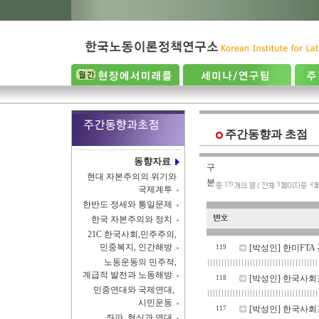
주간동향과 초점
동향자료
구
현대 자본주의의 위기와
분
179
9
4
국제계투
한반도 정세와 통일문제
한국 자본주의와 정치
21C 한국사회,민주주의,
민중복지, 인간해방
[박성인]
한미FTA
119
노동운동의 민주적,
계급적 발전과 노동해방
[박성인]
한국사회포
118
민중연대와 국제연대,
시민운동
[박성인]
한국사회포
117
좌파, 혁신과 연대