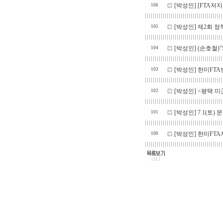
[박성인]
[FTA저지
106
[박성인]
제2회 정
105
[박성인]
(손호철)
104
[박성인]
한미FTA
103
[박성인]
<평택 미
102
[박성인]
7.1(토
101
[박성인]
한미FTA
100