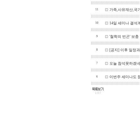
가족,사유재산,국
11
14일 세미나 결석
10
'철학의 빈곤' 보
9
[공지] 이후 일정
8
오늘 참석못하겠네
7
이번주 세미나도 참석
6