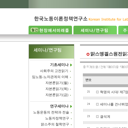
맑스엥겔스원전읽기
기초세미나
85
5
4
사회주의 고전읽기
임노동-노자관계의 이해
자본론읽기(월)
자본론읽기(목)
혁명의 시대/ 제7
25
자본론읽기(금)
세미나를 건너뛰었지
24
연구세미나
노동운동의 전략과 전술
결석계
23
노동자정책연구
맑스주의 철학연구