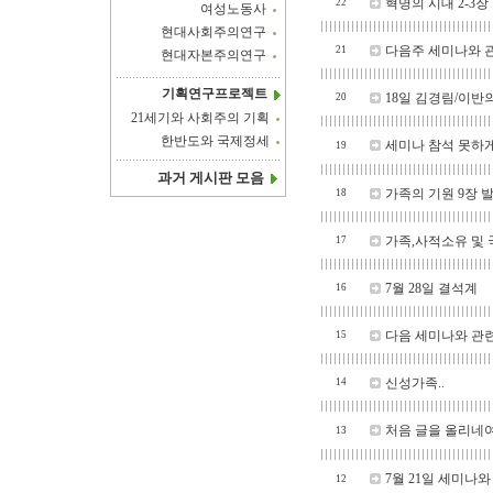
혁명의 시대 2-3
22
여성노동사
현대사회주의연구
다음주 세미나와 
21
현대자본주의연구
기획연구프로젝트
18일 김경림/이반
20
21세기와 사회주의 기획
한반도와 국제정세
세미나 참석 못하게
19
과거 게시판 모음
가족의 기원 9장 
18
가족,사적소유 및 
17
7월 28일 결석계
16
다음 세미나와 관
15
신성가족..
14
처음 글을 올리네여.
13
7월 21일 세미나와
12