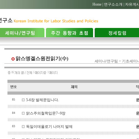
Home |
연구소소개 |
자유게시
맑스엥겔스원전읽기(수)
세미나/연구팀 > 기초세미
85
5
1
5-6장 발제문입니다.
85
맑스주의철학입문7~9장
84
독일이데올로기 나머지 발제
83