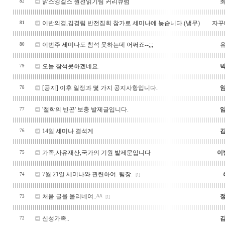
맑스엥겔스 원전읽기팀 커리큐럼
82
이반의경,김경림 반전집회 참가로 세미나에 늦습니다.(냉무)
자꾸
81
이번주 세미나도 참석 못하는데 어쩌죠--;;;
80
오늘 참석못하겠네요.
79
[공지] 이후 일정과 몇 가지 공지사항입니다.
78
'철학의 빈곤' 보충 발제글입니다.
77
14일 세미나 결석계
76
가족,사유재산,국가의 기원 발제문입니다
이
75
7월 21일 세미나와 관련하여. 팀장.
74
[1]
처음 글을 올리네여..^^
73
[1]
신성가족..
72