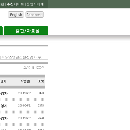
판 |
추천사이트 |
운영자에게
나 > 맑스엥겔스원전읽기(수)
운영자
2004/06/21
3073
운영자
2004/06/21
2375
운영자
2004/06/21
2678