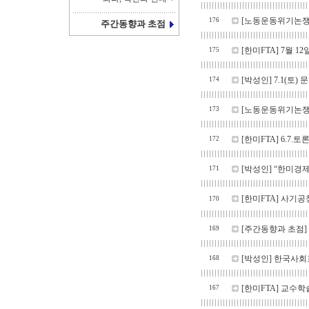
[노동운동위기논쟁
176
주간동향과 초점
[한미FTA]
7월 1
175
[박성인]
7.1(토
174
[노동운동위기논쟁
173
[한미FTA]
6.7.
172
[박성인]
“한미경제
171
[한미FTA]
사기공
170
[주간동향과 초점]
169
[박성인]
한국사회포럼
168
[한미FTA]
교수학
167