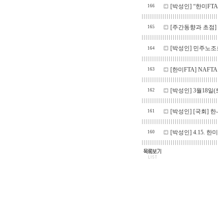
[박성인]
“한미FTA
166
[주간동향과 초점]
165
[박성인]
민주노조
164
[한미FTA]
NAFT
163
[박성인]
3월18일(
162
[박성인]
[국회] 한
161
[박성인]
4.15. 
160