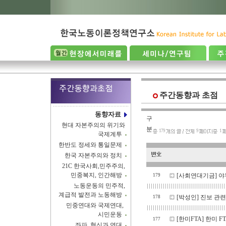
주간동향과 초점
동향자료
구
현대 자본주의의 위기와
분
179
9
1
국제계투
한반도 정세와 통일문제
한국 자본주의와 정치
21C 한국사회,민주주의,
민중복지, 인간해방
[사회연대기금]
야
179
노동운동의 민주적,
계급적 발전과 노동해방
[박성인]
진보 관련
178
민중연대와 국제연대,
시민운동
[한미FTA]
한미 F
177
좌파, 혁신과 연대