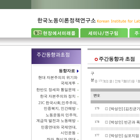
주간동향과 초점
동향자료
구
현대 자본주의의 위기와
분
179
9
1
국제계투
한반도 정세와 통일문제
한국 자본주의와 정치
21C 한국사회,민주주의,
민중복지, 인간해방
[박성인]
[김진균기
179
노동운동의 민주적,
계급적 발전과 노동해방
[박성인]
빈곤과 폭
178
민중연대와 국제연대,
시민운동
[박성인]
심포지엄 
177
좌파, 혁신과 연대