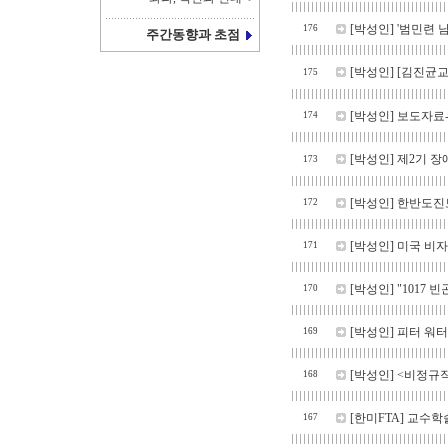
[박성인]
'범민련 
176
주간동향과 초점
[박성인]
[김진균
175
[박성인]
보도자료-
174
[박성인]
제2기 장
173
[박성인]
한반도진보
172
[박성인]
미국 비자
171
[박성인]
"1017
170
[박성인]
피터 워터만
169
[박성인]
<비정규직
168
[한미FTA]
교수학술
167