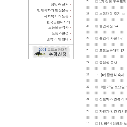
1기 첫회 후속모임
29
정당과 선거
반세계화와 반전운동
노동대학 후기
28
[2]
사회복지와 노동
한국근현대사와
졸업사진 3-4
27
노동운동역사
노동과환경
졸업식 사진 1-2
26
권력의 제 형태
토요노동대학 1기
25
졸업식 축사
24
[re] 졸업식 축사
23
10월 23일 토요
22
정보화와 인류의 
21
자연과 인간 강의
20
[강의안] 임금과 
19