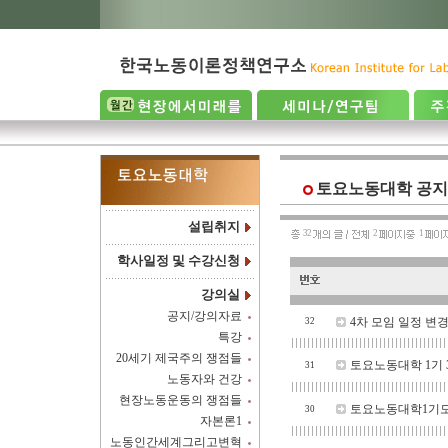
토요노동대학 공지
설립취지
32
2
1
학사일정 및 수강신청
강의실
공지/강의자료
4차 모임 일정 변
32
특강
20세기 제국주의 쟁점들
토요노동대학 1기
31
노동자와 건강
현장노동운동의 쟁점들
토요노동대학1기모
30
자본론1
노동인간세계그리고변혁