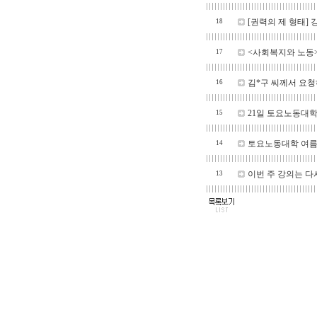
[권력의 제 형태]
18
<사회복지와 노동
17
김*구 씨께서 요청
16
21일 토요노동대학
15
토요노동대학 여름
14
이번 주 강의는 다
13