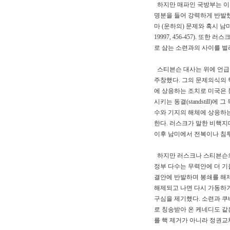
하지만 매파인 국방부는 이
명분을 들어 강력하게 반발했
마 (운하의) 문제와 혹시 남미
19997, 456-457).
로 삼는 소련과의 사이를 벌
스티븐슨 대사는 위에 언급
주창했다. 그의 문제의식의 
에 상응하는 조치로 미국은 
시키는 동결(standstill
수와 기지의 해체에 상응하는
한다. 러스크가 말한 비핵지
이후 남미에서 전복이나 침투
하지만 러스크나 스티븐슨의
정부 다수는 무력안에 더 기울
결안에 반발하며 봉쇄를 해제
해제되고 나면 다시 가동하기
구심을 제기했다. 소련과 쿠
로 칭송받아 온 케네디도 같
를 핵 제거가 아니라 정권교