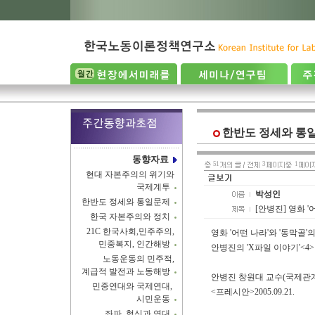
한반도 정세와 통
동향자료
51
3
1
현대 자본주의의 위기와
국제계투
박성인
한반도 정세와 통일문제
[안병진] 영화 '어
한국 자본주의와 정치
21C 한국사회,민주주의,
영화 '어떤 나라'와 '동막골'
민중복지, 인간해방
안병진의 'X파일 이야기'<
노동운동의 민주적,
계급적 발전과 노동해방
안병진 창원대 교수(국제관
민중연대와 국제연대,
<프레시안>2005.09.21.
시민운동
좌파, 혁신과 연대