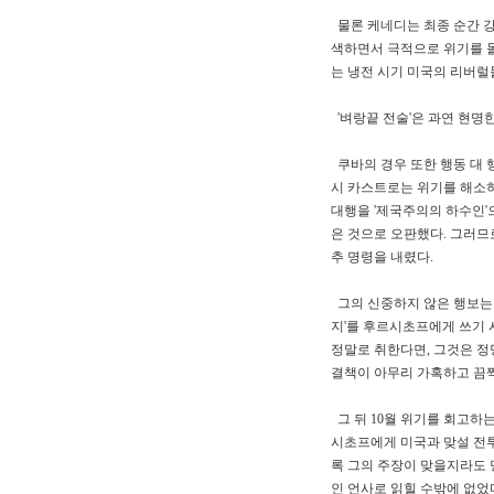
물론 케네디는 최종 순간 강
색하면서 극적으로 위기를 돌
는 냉전 시기 미국의 리버럴
'벼랑끝 전술'은 과연 현명
쿠바의 경우 또한 행동 대 
시 카스트로는 위기를 해소하
대행을 '제국주의의 하수인'
은 것으로 오판했다. 그러므
추 명령을 내렸다.
그의 신중하지 않은 행보는 거
지'를 후르시초프에게 쓰기 
정말로 취한다면, 그것은 정
결책이 아무리 가혹하고 끔찍할
그 뒤 10월 위기를 회고하
시초프에게 미국과 맞설 전투성을 심
록 그의 주장이 맞을지라도
인 언사로 읽힐 수밖에 없었