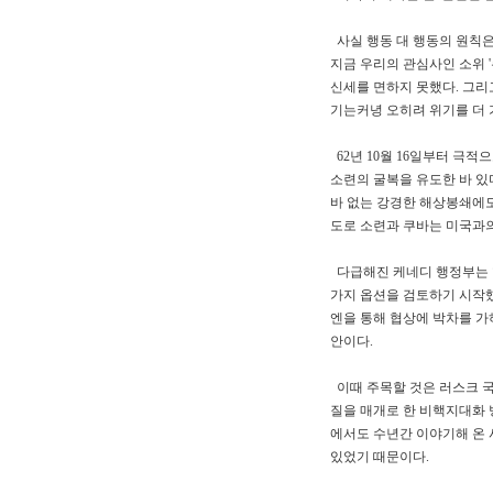
사실 행동 대 행동의 원칙은
지금 우리의 관심사인 소위 
신세를 면하지 못했다. 그리
기는커녕 오히려 위기를 더 
62년 10월 16일부터 극
소련의 굴복을 유도한 바 있다.
바 없는 강경한 해상봉쇄에도
도로 소련과 쿠바는 미국과의
다급해진 케네디 행정부는 향
가지 옵션을 검토하기 시작했
엔을 통해 협상에 박차를 가
안이다.
이때 주목할 것은 러스크 국
질을 매개로 한 비핵지대화 
에서도 수년간 이야기해 온 
있었기 때문이다.