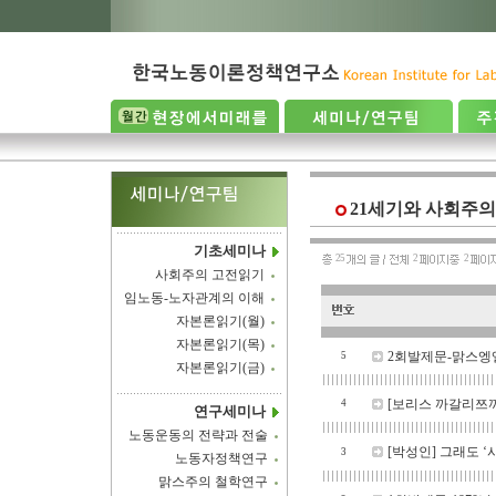
21세기와 사회주의
기초세미나
25
2
2
사회주의 고전읽기
임노동-노자관계의 이해
자본론읽기(월)
자본론읽기(목)
2회발제문-맑스엥엘
5
자본론읽기(금)
[보리스 까갈리쯔끼
4
연구세미나
노동운동의 전략과 전술
[박성인] 그래도 ‘
3
노동자정책연구
맑스주의 철학연구