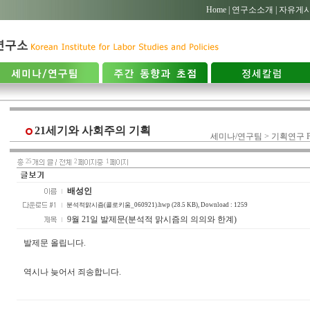
Home |
연구소소개 |
자유게시
21세기와 사회주의 기획
세미나/연구팀 > 기획연구 P
25
2
1
배성인
분석적맑시즘(콜로키움_060921).hwp (28.5 KB)
, Download : 1259
9월 21일 발제문(분석적 맑시즘의 의의와 한계)
발제문 올립니다.
역시나 늦어서 죄송합니다.