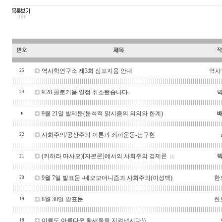
역사학연구소 제3회 심포지움 안내
역사
25
9.28.콜로키움 일정 취소됐습니다.
24
9월 21일 발제문(분석적 맑시즘의 의의와 한계)
사회주의/공산주의 이론과 좌파운동-남구현
22
(키하라 마사오)[자본론]에서의 사회주의 경제론
21
[1]
9월 7일 발표문 -네오모더니즘과 사회주의(이성백)
한
20
8월 30일 발표문
한
19
이름도 아름다운 황새울을 지켜냅시다!^
18