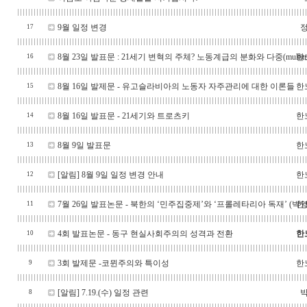
9월 일정 변경
17
8월 23일 발표문 : 21세기 변혁의 주체? 노동계급의 분화와 다중(multitud
한
16
8월 16일 발제문 - 유고슬라비아의 노동자 자주관리에 대한 이론들
한
15
8월 16일 발표문 - 21세기와 트로츠키
한
14
8월 9일 발표문
한
13
[알림] 8월 9일 일정 변경 안내
한
12
7월 26일 발표논문 - 북한의 ‘민주집중제’와 ‘프롤레타리아 독재’ (박
한
11
4회 발표논문 - 동구 현실사회주의의 성격과 전환
한
10
3회 발제문 -코뮌주의와 특이성
한
9
[알림] 7.19.(수) 일정 관련
8