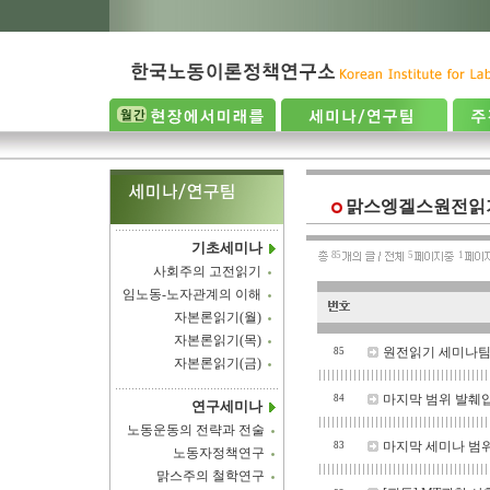
맑스엥겔스원전읽기
기초세미나
85
5
1
사회주의 고전읽기
임노동-노자관계의 이해
자본론읽기(월)
자본론읽기(목)
원전읽기 세미나팀
85
자본론읽기(금)
마지막 범위 발췌
84
연구세미나
노동운동의 전략과 전술
마지막 세미나 범위
83
노동자정책연구
맑스주의 철학연구