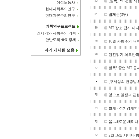
[필독] MT관한 사
82
여성노동사
현대사회주의연구
발제문(3부)
81
현대자본주의연구
기획연구프로젝트
MT 장소 답사 다
80
21세기와 사회주의 기획
한반도와 국제정세
10월 사회주의 대혁
79
과거 게시판 모음
원전읽기 화요반과 
78
필독! 졸업 MT 공
77
[구체성의 변증법:
앞으로 일정과 관
75
발제 - 정치경제학
74
음...새로운 세미
73
2월 16일 세미나 
72