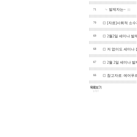
발제자는~
71
[1]
[자료]사회적 소
70
2월2일 세미나 발
69
저 없이도 세미나 
68
2월 2일 세미나 
67
참고자료: 에어푸
66