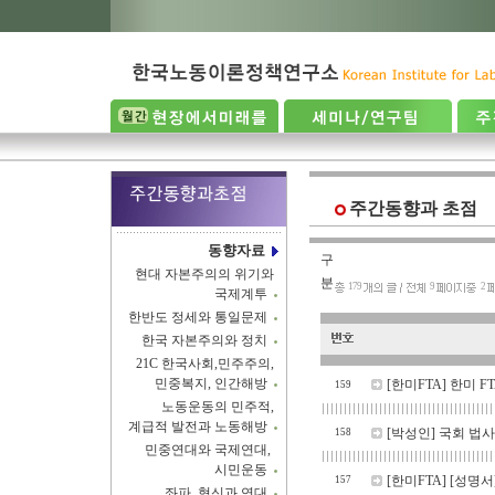
주간동향과 초점
동향자료
구
현대 자본주의의 위기와
분
179
9
2
국제계투
한반도 정세와 통일문제
한국 자본주의와 정치
21C 한국사회,민주주의,
민중복지, 인간해방
[한미FTA]
한미 F
159
노동운동의 민주적,
계급적 발전과 노동해방
[박성인]
국회 법사
158
민중연대와 국제연대,
시민운동
[한미FTA]
[성명서
157
좌파, 혁신과 연대