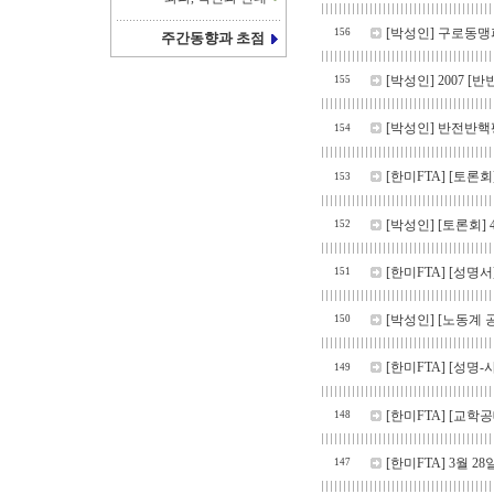
[박성인]
구로동맹파
156
주간동향과 초점
[박성인]
2007 
155
[박성인]
반전반핵
154
[한미FTA]
[토론회
153
[박성인]
[토론회] 
152
[한미FTA]
[성명서
151
[박성인]
[노동계 
150
[한미FTA]
[성명-
149
[한미FTA]
[교학공
148
[한미FTA]
3월 2
147