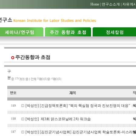
Home |
연구소소개 |
자유게시
주간동향과 초점
구
분
179
9
4
[박성인]
[긴급정책토론회] “북의 핵실험 정국과 진보진영의 대응”
119
[1]
[박성인]
제3회 맑스코뮤날레 2차 워크숍
118
[박성인]
[김진균기념사업회] 김진균기념사업회 학술토론회-이스라엘
117