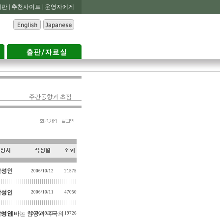
판 |
추천사이트 |
운영자에게
주간동향과 초점
박성인
2006/10/12
21575
박성인
2006/10/11
47050
의 레바논 침공과 미국의
박성인
2006/09/22
19726