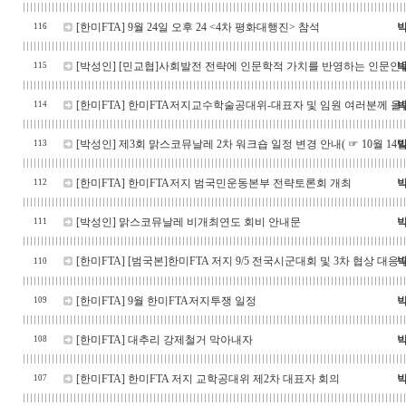
[한미FTA]
9월 24일 오후 24 <4차 평화대행진> 참석
116
[박성인]
[민교협]사회발전 전략에 인문학적 가치를 반영하는 인문인
115
[한미FTA]
한미FTA저지교수학술공대위-대표자 및 임원 여러분께 올
114
[박성인]
제3회 맑스코뮤날레 2차 워크숍 일정 변경 안내( ☞ 10월 14일(
113
[한미FTA]
한미FTA저지 범국민운동본부 전략토론회 개최
112
[박성인]
맑스코뮤날레 비개최연도 회비 안내문
111
[한미FTA]
[범국본]한미FTA 저지 9/5 전국시군대회 및 3차 협상 대응
110
[한미FTA]
9월 한미FTA저지투쟁 일정
109
[한미FTA]
대추리 강제철거 막아내자
108
[한미FTA]
한미FTA 저지 교학공대위 제2차 대표자 회의
107