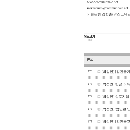
www.communnale.net
marxcomm@communnale.net
외환은행 김범춘(맑스코뮤날레) 6
[박성인]
[김진균기
179
[박성인]
빈곤과 폭
178
[박성인]
심포지엄 
177
[박성인]
'범민련 
176
[박성인]
[김진균
175