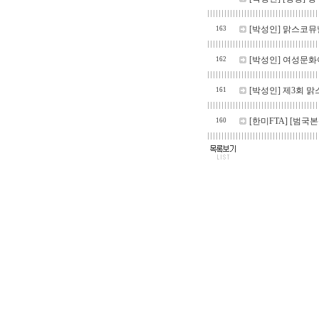
[박성인]
맑스코뮤날
163
[박성인]
여성문화이
162
[박성인]
제3회 맑
161
[한미FTA]
[범국본
160