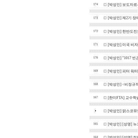
[박성인]
보도자료-
174
[박성인]
제2기 장
173
[박성인]
한반도진보
172
[박성인]
미국 비자
171
[박성인]
"1017
170
[박성인]
피터 워터만
169
[박성인]
<비정규직
168
[한미FTA]
교수학술
167
[박성인]
맑스코뮤날
[박성인]
[성명] 
165
[박성인]
[성명] 
164