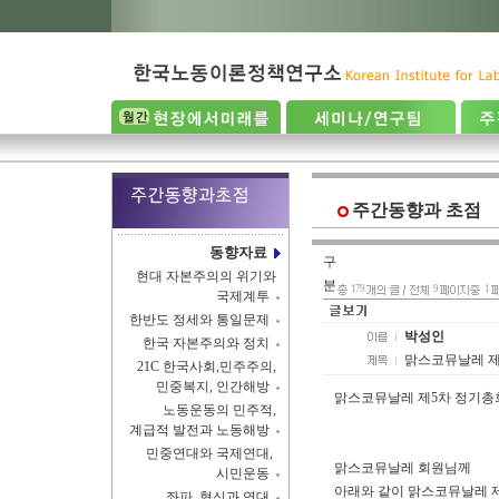
주간동향과 초점
동향자료
구
현대 자본주의의 위기와
분
179
9
1
국제계투
한반도 정세와 통일문제
박성인
한국 자본주의와 정치
맑스코뮤날레 제5
21C 한국사회,민주주의,
민중복지, 인간해방
맑스코뮤날레 제5차 정기총회 
노동운동의 민주적,
계급적 발전과 노동해방
민중연대와 국제연대,
맑스코뮤날레 회원님께
시민운동
아래와 같이 맑스코뮤날레 
좌파, 혁신과 연대