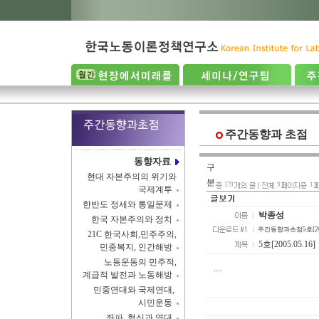
주간동향과 초점
동향자료
구
현대 자본주의의 위기와
분
179
9
1
국제계투
한반도 정세와 통일문제
박종성
한국 자본주의와 정치
주간동향과초점5호[2005.0
21C 한국사회,민주주의,
5호[2005.05.16]
민중복지, 인간해방
노동운동의 민주적,
....
계급적 발전과 노동해방
민중연대와 국제연대,
시민운동
좌파, 혁신과 연대