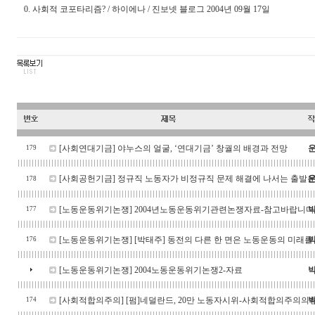
0. 사회적 코포타리즘? / 하이에나 / 진보넷 블로그 2004년 09월 17일
[사회연대기금]
야누스의 얼굴, ‘연대기금’ 창궐의 배경과 전망
179
[사회공헌기금]
정규직 노동자가 비정규직 문제 해결에 나서는 출발은
178
[노동운동위기논쟁]
2004년노동운동위기관련논쟁자료-참고바랍니다
177
[노동운동위기논쟁]
[박태주] 동전의 다른 한 면은 노동운동의 미래
176
[노동운동위기논쟁]
2004노동운동위기논쟁2-자료
[사회적합의주의]
[펌]네덜란드, 20만 노동자시위-사회적합의주의의
174