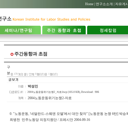
Home |
연구소소개 |
자유게시
주간동향과 초점
구
분
179
9
1
박성인
2004노동운동위기논쟁2_자료.hwp (105.0 KB)
, Download : 986
2004노동운동위기논쟁2-자료
0. "노동운동, '네덜란드-스웨덴 모델'에서 대안 찾자" [노동운동 논쟁 6탄] 박
최병천 민주노동당 의정지원단 / 프레시안 2004-09-16